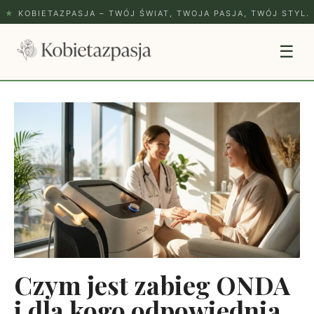
★
KOBIETAZPASJA – TWÓJ ŚWIAT, TWOJA PASJA, TWÓJ STYL.
☰
Czym jest zabieg ONDA
i dla kogo odpowiednia