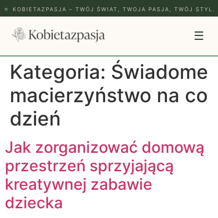
★
KOBIETAZPASJA – TWÓJ ŚWIAT, TWOJA PASJA, TWÓJ STYL.
☰
Kategoria:
Świadome
macierzyństwo na co
dzień
Jak zorganizować domową
przestrzeń sprzyjającą
kreatywnej zabawie
dziecka