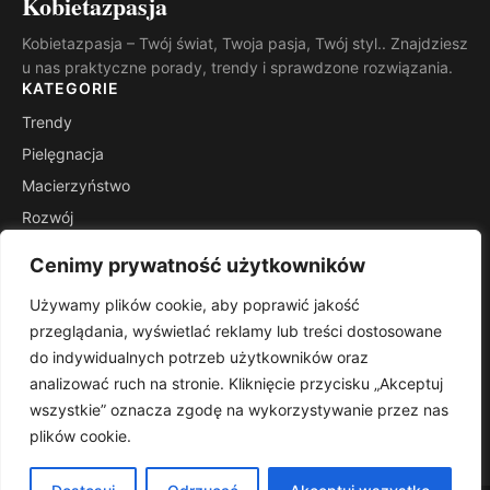
Kobietazpasja
Kobietazpasja – Twój świat, Twoja pasja, Twój styl.. Znajdziesz
u nas praktyczne porady, trendy i sprawdzone rozwiązania.
KATEGORIE
Trendy
Pielęgnacja
Macierzyństwo
Rozwój
Inspiracje
Cenimy prywatność użytkowników
Wsparcie
Używamy plików cookie, aby poprawić jakość
INFORMACJE
przeglądania, wyświetlać reklamy lub treści dostosowane
Kontakt
do indywidualnych potrzeb użytkowników oraz
Mapa witryny
analizować ruch na stronie. Kliknięcie przycisku „Akceptuj
Polityka prywatności
wszystkie” oznacza zgodę na wykorzystywanie przez nas
plików cookie.
RSS