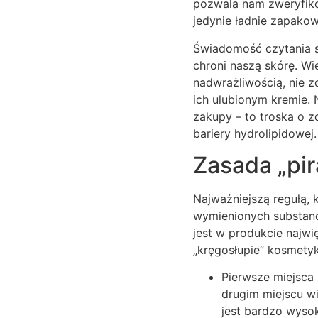
pozwala nam zweryfiko
jedynie ładnie zapako
Świadomość czytania s
chroni naszą skórę. Wi
nadwrażliwością, nie z
ich ulubionym kremie. 
zakupy – to troska o z
bariery hydrolipidowej.
Zasada „pi
Najważniejszą regułą, 
wymienionych substanc
jest w produkcie najwi
„kręgosłupie” kosmetyk
Pierwsze miejsca 
drugim miejscu wi
jest bardzo wysok