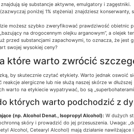
znajdują się substancje aktywne, emulgatory i zagęstniki.
zazwyczaj poniżej 1% stężenia) znajdziesz konserwanty,
sadzie możesz szybko zweryfikować prawdziwość obietnic p
„bazujący na drogocennym olejku arganowym”, a olejek ten
uż przed substancjami zapachowymi, to oznacza, że jest 
wart swojej wysokiej ceny?
na które warto zwrócić szcze
ką, by skutecznie czytać etykiety. Warto jednak oswoić się
eakcje alergiczne lub nie służą naszej skórze w dłuższej 
rych warto na etykiecie wypatrywać, bo są „superbohaterami
do których warto podchodzić z d
ące (np. Alcohol Denat., Isopropyl Alcohol):
W dużych st
ochronną skóry i prowadzić do jej przesuszenia. Uwaga: „d
etyl Alcohol, Cetearyl Alcohol) mają działanie nawilżające 