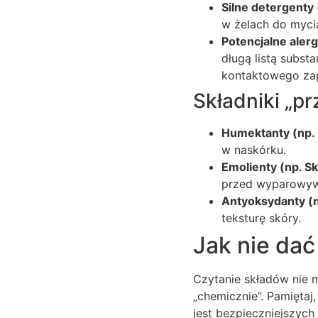
Silne detergenty 
w żelach do myci
Potencjalne ale
długą listą subst
kontaktowego zap
Składniki „pr
Humektanty (np. 
w naskórku.
Emolienty (np. Sk
przed wyparowy
Antyoksydanty (n
teksturę skóry.
Jak nie da
Czytanie składów nie 
„chemicznie”. Pamiętaj
jest bezpieczniejszych