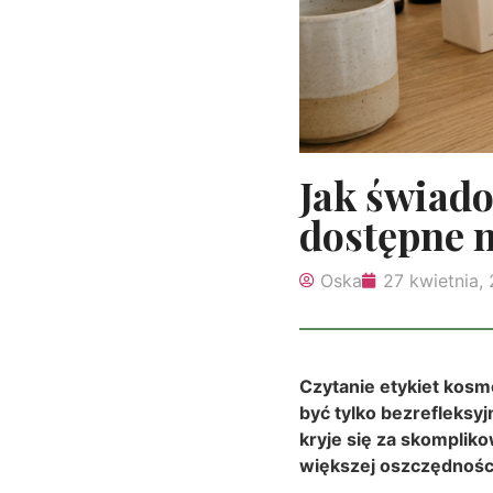
Jak świad
dostępne 
Oska
27 kwietnia,
Czytanie etykiet kosm
być tylko bezrefleksy
kryje się za skomplik
większej oszczędnośc