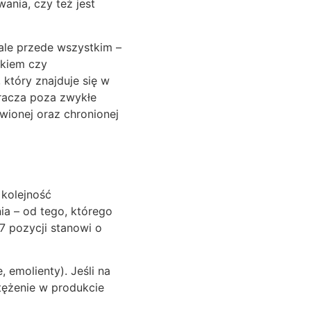
ania, czy też jest
ale przede wszystkim –
ikiem czy
 który znajduje się w
kracza poza zwykłe
wionej oraz chronionej
 kolejność
ia – od tego, którego
-7 pozycji stanowi o
 emolienty). Jeśli na
stężenie w produkcie