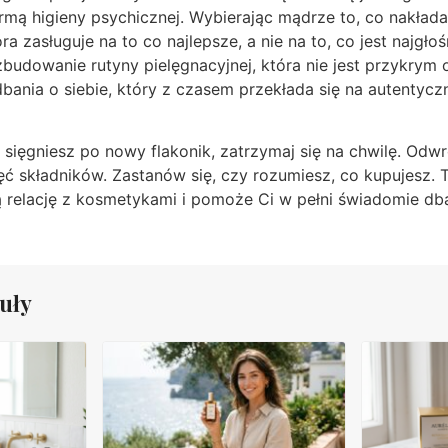
formą higieny psychicznej. Wybierając mądrze to, co nakła
ra zasługuje na to co najlepsze, a nie na to, co jest najgło
budowanie rutyny pielęgnacyjnej, która nie jest przykrym
ania o siebie, który z czasem przekłada się na autentycz
sięgniesz po nowy flakonik, zatrzymaj się na chwilę. Odw
ęć składników. Zastanów się, czy rozumiesz, co kupujesz. To
ą relację z kosmetykami i pomoże Ci w pełni świadomie db
uły