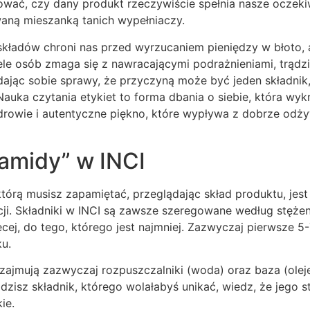
wać, czy dany produkt rzeczywiście spełnia nasze oczekiw
waną mieszanką tanich wypełniaczy.
kładów chroni nas przed wyrzucaniem pieniędzy w błoto, 
ele osób zmaga się z nawracającymi podrażnieniami, trądz
dając sobie sprawy, że przyczyną może być jeden składnik,
Nauka czytania etykiet to forma dbania o siebie, która wy
drowie i autentyczne piękno, które wypływa z dobrze odży
ramidy” w INCI
którą musisz zapamiętać, przeglądając skład produktu, jest
ji. Składniki w INCI są zawsze szeregowane według stężen
ęcej, do tego, którego jest najmniej. Zazwyczaj pierwsze 5
u.
zajmują zazwyczaj rozpuszczalniki (woda) oraz baza (oleje,
dzisz składnik, którego wolałabyś unikać, wiedz, że jego 
ie.