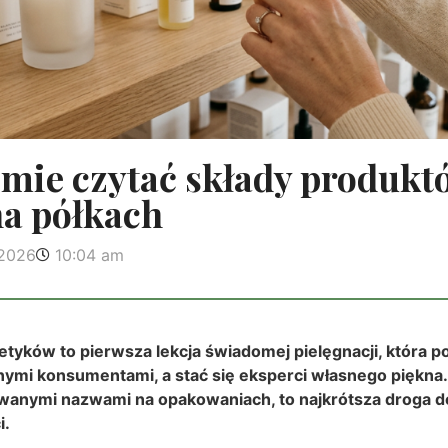
omie czytać składy produkt
na półkach
 2026
10:04 am
etyków to pierwsza lekcja świadomej pielęgnacji, która 
jnymi konsumentami, a stać się eksperci własnego piękna.
owanymi nazwami na opakowaniach, to najkrótsza droga d
i.