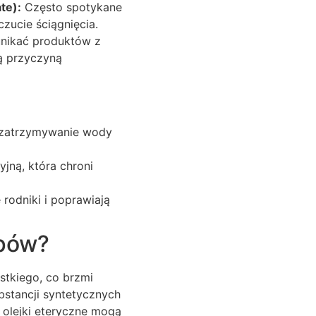
te):
Często spotykane
zucie ściągnięcia.
unikać produktów z
zą przyczyną
zatrzymywanie wody
jną, która chroni
rodniki i poprawiają
upów?
stkiego, co brzmi
bstancji syntetycznych
e olejki eteryczne mogą