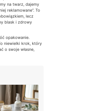
damy na twarz, dajemy
śniej reklamowane”. To
 obowiązkiem, lecz
ny blask i zdrowy
róć opakowanie.
 niewielki krok, który
ać o swoje własne,