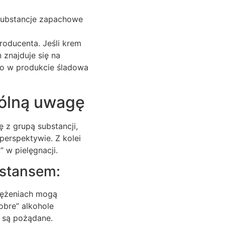
 substancje zapachowe
roducenta. Jeśli krem
 znajduje się na
go w produkcie śladowa
gólną uwagę
 z grupą substancji,
perspektywie. Z kolei
” w pielęgnacji.
ystansem:
ężeniach mogą
obre” alkohole
i są pożądane.