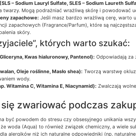
(SLS – Sodium Lauryl Sulfate, SLES – Sodium Laureth Sulfa
a twarzy. Mogą podrażniać wrażliwą skórę i powodować uc
rgeny zapachowe:
Jeśli masz bardzo wrażliwą cerę, warto 
ancji zapachowych (Fragrance/Parfum), które są najczęsts
alenia skóry.
zyjaciele”, których warto szukać:
Gliceryna, Kwas hialuronowy, Pantenol):
Odpowiadają za 
walan, Oleje roślinne, Masło shea):
Tworzą warstwę okluzy
waniem wody.
p. Witamina C, Witamina E, Niacynamid):
Zwalczają wolne 
ć się zwariować podczas zak
ma być powodem do stresu czy obsesyjnego unikania wszy
, że woda (Aqua) to również związek chemiczny, a wiele su
 dla alergików niż ich naturalne odpowiedniki (np. naturaln