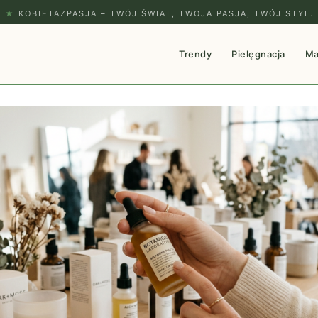
★
KOBIETAZPASJA – TWÓJ ŚWIAT, TWOJA PASJA, TWÓJ STYL.
Trendy
Pielęgnacja
Ma