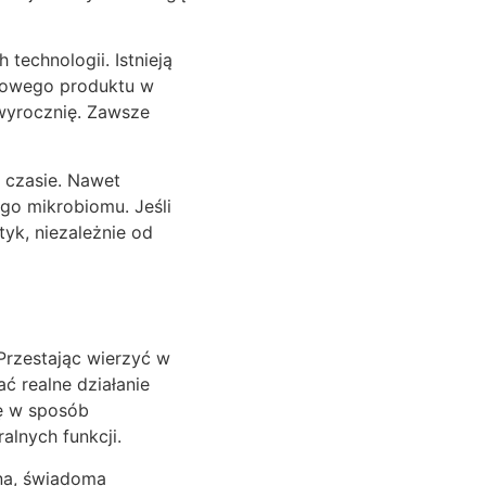
technologii. Istnieją
skowego produktu w
 wyrocznię. Zawsze
 czasie. Nawet
go mikrobiomu. Jeśli
yk, niezależnie od
Przestając wierzyć w
ć realne działanie
rę w sposób
alnych funkcji.
mna, świadoma