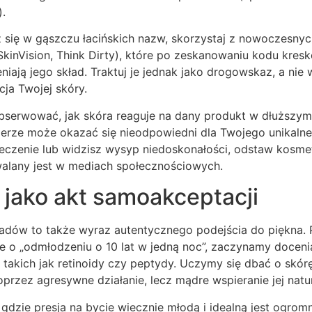
).
z się w gąszczu łacińskich nazw, skorzystaj z nowoczesnych 
 SkinVision, Think Dirty), które po zeskanowaniu kodu kre
niają jego skład. Traktuj je jednak jako drogowskaz, a nie
cja Twojej skóry.
obserwować, jak skóra reaguje na dany produkt w dłuższym
ierze może okazać się nieodpowiedni dla Twojego unikalne
eczenie lub widzisz wysyp niedoskonałości, odstaw kosmet
walany jest w mediach społecznościowych.
 jako akt samoakceptacji
adów to także wyraz autentycznego podejścia do piękna. 
ce o „odmłodzeniu o 10 lat w jedną noc”, zaczynamy docenia
 takich jak retinoidy czy peptydy. Uczymy się dbać o skó
rzez agresywne działanie, lecz mądre wspieranie jej natur
 gdzie presja na bycie wiecznie młodą i idealną jest ogro