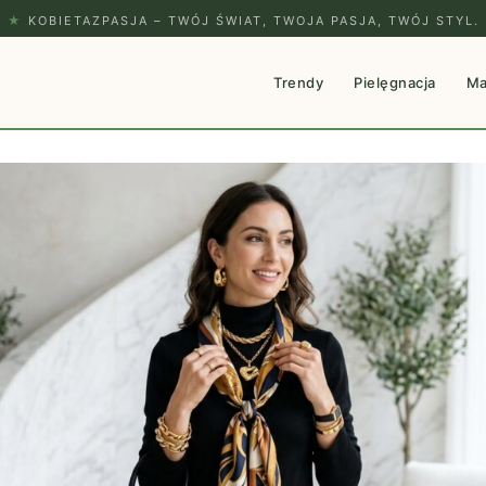
★
KOBIETAZPASJA – TWÓJ ŚWIAT, TWOJA PASJA, TWÓJ STYL.
Trendy
Pielęgnacja
Ma