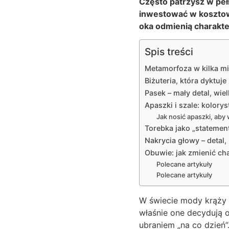
Często patrzysz w peł
inwestować w kosztown
oka odmienią charakte
Spis treści
Metamorfoza w kilka mi
Biżuteria, która dyktuje
Pasek – mały detal, wielk
Apaszki i szale: kolory
Jak nosić apaszki, aby
Torebka jako „statement
Nakrycia głowy – detal,
Obuwie: jak zmienić ch
Polecane artykuły
Polecane artykuły
W świecie mody krąży p
właśnie one decydują o
ubraniem „na co dzień”