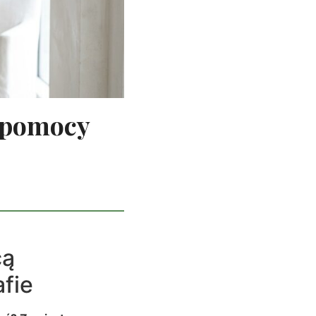
y pomocy
cą
afie