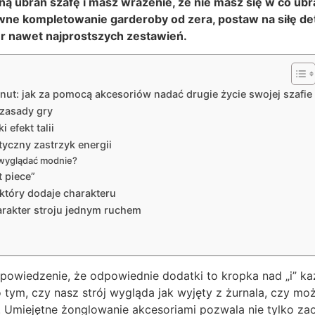
ną ubrań szafę i masz wrażenie, że nie masz się w co ub
e kompletowanie garderoby od zera, postaw na siłę deta
r nawet najprostszych zestawień.
nut: jak za pomocą akcesoriów nadać drugie życie swojej szafie
 zasady gry
i efekt talii
styczny zastrzyk energii
 wyglądać modnie?
 piece”
 który dodaje charakteru
arakter stroju jednym ruchem
owiedzenie, że odpowiednie dodatki to kropka nad „i” każd
 tym, czy nasz strój wygląda jak wyjęty z żurnala, czy mo
. Umiejętne żonglowanie akcesoriami pozwala nie tylko za