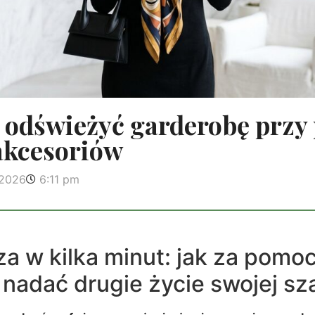
o odświeżyć garderobę prz
kcesoriów
 2026
6:11 pm
a w kilka minut: jak za pomo
nadać drugie życie swojej sz