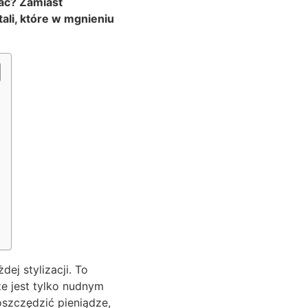
rać? Zamiast
li, które w mgnieniu
ej stylizacji. To
że jest tylko nudnym
oszczędzić pieniądze,