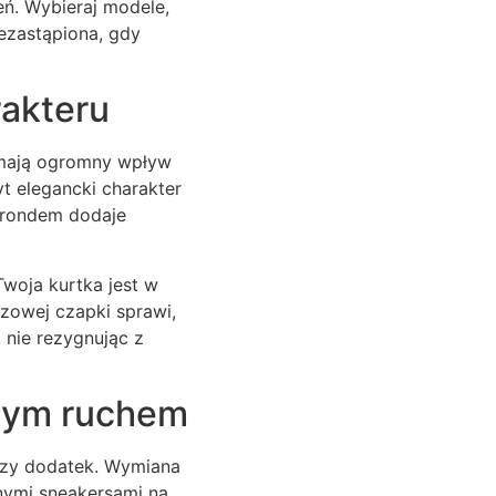
eń. Wybieraj modele,
iezastąpiona, gdy
rakteru
a mają ogromny wpływ
yt elegancki charakter
m rondem dodaje
Twoja kurtka jest w
zowej czapki sprawi,
, nie rezygnując z
dnym ruchem
jszy dodatek. Wymiana
nymi sneakersami na