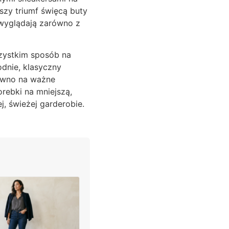
kszy triumf święcą buty
 wyglądają zarówno z
szystkim sposób na
odnie, klasyczny
równo na ważne
rebki na mniejszą,
j, świeżej garderobie.