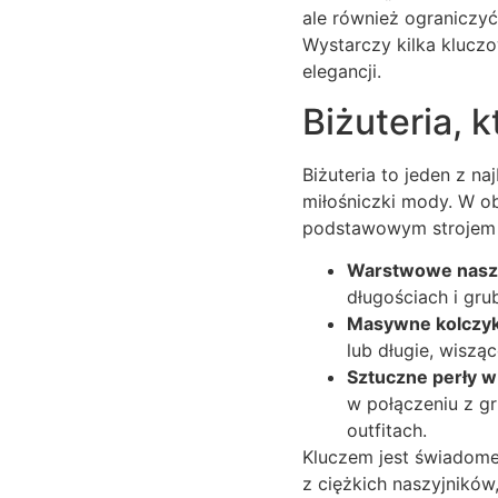
ale również ograniczy
Wystarczy kilka klucz
elegancji.
Biżuteria, 
Biżuteria to jeden z n
miłośniczki mody. W ob
podstawowym strojem jes
Warstwowe naszy
długościach i gru
Masywne kolczyki
lub długie, wiszą
Sztuczne perły 
w połączeniu z g
outfitach.
Kluczem jest świadome 
z ciężkich naszyjników