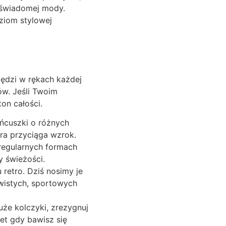
 świadomej mody.
ziom stylowej
zędzi w rękach każdej
ów. Jeśli Twoim
ton całości.
ańcuszki o różnych
ra przyciąga wzrok.
regularnych formach
y świeżości.
 retro. Dziś nosimy je
ywistych, sportowych
uże kolczyki, zrezygnuj
wet gdy bawisz się