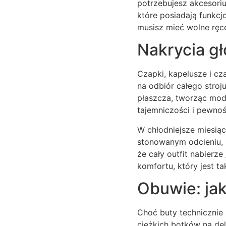
potrzebujesz akcesoriu
które posiadają funkcj
musisz mieć wolne ręc
Nakrycia gł
Czapki, kapelusze i cz
na odbiór całego stroj
płaszcza, tworząc modn
tajemniczości i pewnoś
W chłodniejsze miesiąc
stonowanym odcieniu, 
że cały outfit nabierze
komfortu, który jest 
Obuwie: jak
Choć buty technicznie
ciężkich botków na de