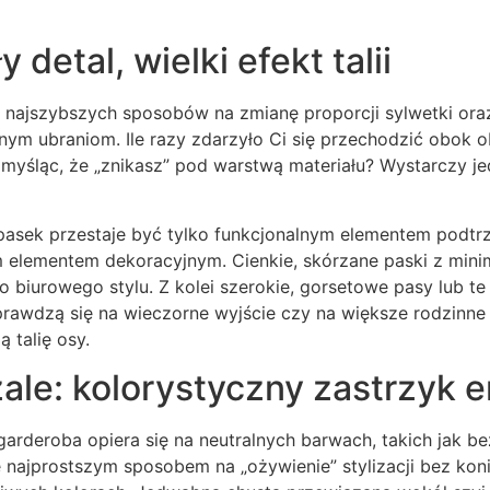
 detal, wielki efekt talii
 z najszybszych sposobów na zmianę proporcji sylwetki ora
ym ubraniom. Ile razy zdarzyło Ci się przechodzić obok o
, myśląc, że „znikasz” pod warstwą materiału? Wystarczy 
asek przestaje być tylko funkcjonalnym elementem podtr
 elementem dekoracyjnym. Cienkie, skórzane paski z minim
do biurowego stylu. Z kolei szerokie, gorsetowe pasy lub t
rawdzą się na wieczorne wyjście czy na większe rodzinne 
 talię osy.
zale: kolorystyczny zastrzyk e
garderoba opiera się na neutralnych barwach, takich jak be
e najprostszym sposobem na „ożywienie” stylizacji bez ko