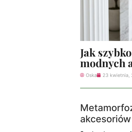
Jak szybk
modnych a
Oska
23 kwietnia,
Metamorfoz
akcesoriów 