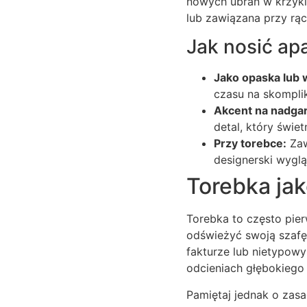
nowych ubrań w krzykl
lub zawiązana przy rąc
Jak nosić ap
Jako opaska lub 
czasu na skompli
Akcent na nadgar
detal, który świet
Przy torebce:
Zaw
designerski wygl
Torebka jak
Torebka to często pier
odświeżyć swoją szafę,
fakturze lub nietypowy
odcieniach głębokiego 
Pamiętaj jednak o zas