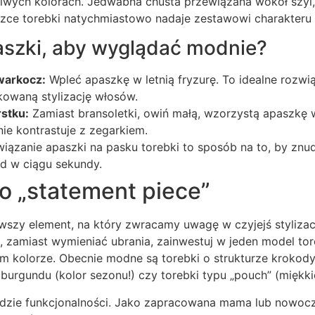
iwych kolorach. Jedwabna chusta przewiązana wokół szyi
zce torebki natychmiastowo nadaje zestawowi charakteru „
aszki, aby wyglądać modnie?
warkocz:
Wpleć apaszkę w letnią fryzurę. To idealne rozwi
kowaną stylizację włosów.
stku:
Zamiast bransoletki, owiń małą, wzorzystą apaszkę 
nie kontrastuje z zegarkiem.
iązanie apaszki na pasku torebki to sposób na to, by znu
ąd w ciągu sekundy.
o „statement piece”
wszy element, na który zwracamy uwagę w czyjejś stylizacj
 zamiast wymieniać ubrania, zainwestuj w jeden model tor
m kolorze. Obecnie modne są torebki o strukturze krokody
burgundu (kolor sezonu!) czy torebki typu „pouch” (miękk
adzie funkcjonalności. Jako zapracowana mama lub nowocz