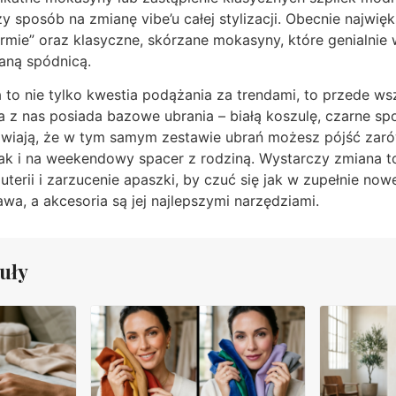
y sposób na zmianę vibe’u całej stylizacji. Obecnie najwię
ormie” oraz klasyczne, skórzane mokasyny, które genialnie
waną spódnicą.
 to nie tylko kwestia podążania za trendami, to przede w
a z nas posiada bazowe ubrania – białą koszulę, czarne sp
rawiają, że w tym samym zestawie ubrań możesz pójść za
ak i na weekendowy spacer z rodziną. Wystarczy zmiana to
uterii i zarzucenie apaszki, by czuć się jak w zupełnie nowe
wa, a akcesoria są jej najlepszymi narzędziami.
uły