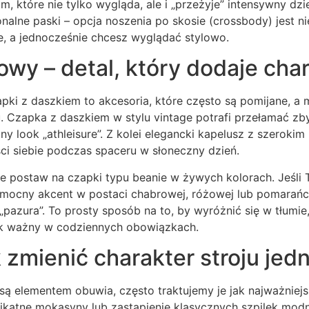
m, które nie tylko wygląda, ale i „przeżyje” intensywny dzi
onalne paski – opcja noszenia po skosie (crossbody) jest n
e, a jednocześnie chcesz wyglądać stylowo.
owy – detal, który dodaje cha
apki z daszkiem to akcesoria, które często są pomijane, 
u. Czapka z daszkiem w stylu vintage potrafi przełamać zb
y look „athleisure”. Z kolei elegancki kapelusz z szeroki
ci siebie podczas spaceru w słoneczny dzień.
e postaw na czapki typu beanie w żywych kolorach. Jeśli 
mocny akcent w postaci chabrowej, różowej lub pomarańc
 „pazura”. To prosty sposób na to, by wyróżnić się w tłumie
tak ważny w codziennych obowiązkach.
 zmienić charakter stroju je
 są elementem obuwia, często traktujemy je jak najważnie
likatne mokasyny lub zastąpienie klasycznych szpilek mod