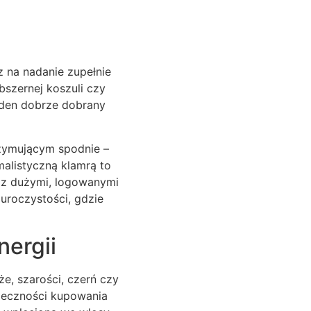
z na nadanie zupełnie
bszernej koszuli czy
jeden dobrze dobrany
zymującym spodnie –
alistyczną klamrą to
e z dużymi, logowanymi
uroczystości, gdzie
nergii
że, szarości, czerń czy
nieczności kupowania