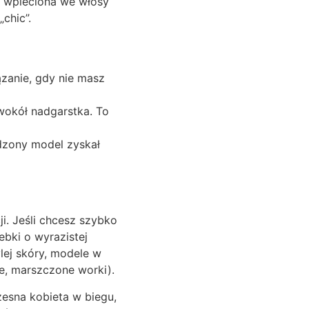
, wpleciona we włosy
chic”.
ązanie, gdy nie masz
wokół nadgarstka. To
dzony model zyskał
i. Jeśli chcesz szybko
ebki o wyrazistej
lej skóry, modele w
ie, marszczone worki).
esna kobieta w biegu,