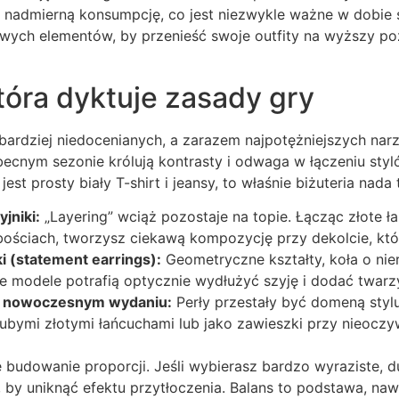
ć nadmierną konsumpcję, co jest niezwykle ważne w dobie
owych elementów, by przenieść swoje outfity na wyższy po
która dyktuje zasady gry
ajbardziej niedocenianych, a zarazem najpotężniejszych nar
ecnym sezonie królują kontrasty i odwaga w łączeniu styl
t prosty biały T-shirt i jeansy, to właśnie biżuteria nada 
jniki:
„Layering” wciąż pozostaje na topie. Łącząc złote ł
bościach, tworzysz ciekawą kompozycję przy dekolcie, któ
 (statement earrings):
Geometryczne kształty, koła o nie
ce modele potrafią optycznie wydłużyć szyję i dodać twarz
w nowoczesnym wydaniu:
Perły przestały być domeną stylu
rubymi złotymi łańcuchami lub jako zawieszki przy nieocz
budowanie proporcji. Jeśli wybierasz bardzo wyraziste, d
, by uniknąć efektu przytłoczenia. Balans to podstawa, na