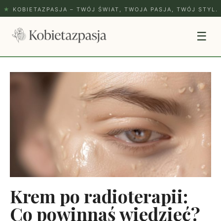
★
KOBIETAZPASJA – TWÓJ ŚWIAT, TWOJA PASJA, TWÓJ STYL.
☰
Krem po radioterapii:
Co powinnaś wiedzieć?