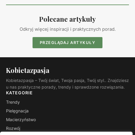
Polecane artykuły
Odkryj więcej inspiracji i praktycznych porad.
PRZEGLĄDAJ ARTYKUŁY
Kobietazpasja
Kobietazpasja – Twój świat, Twoja pasja, Twój styl.. Znajdziesz
u nas praktyczne porady, trendy i sprawdzone rozwiązania.
KATEGORIE
Trendy
Pielęgnacja
Macierzyństwo
Rozwój