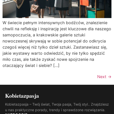
W świecie pełnym intensywnych bodźców, znalezienie
chwili na refleksję i inspirację jest kluczowe dla naszego
samopoczucia, a krakowskie galerie sztuki
nowoczesnej skrywają w sobie potencjał do odkrycia
czegoś więcej niż tylko dzieł sztuki. Zastanawiasz się,
jakie wystawy warto odwiedzić, by nie tylko spędzić
miło czas, ale także zyskać nowe spojrzenie na
otaczający świat i siebie? […]
Next
→
Kobietazpasja
Kobietazpasja – Twój świat, Twoja pasja, Twój styl.. Znajdziesz
u nas praktyczne porady, trendy i sprawdzone rozwiązania.