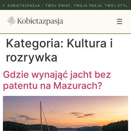
★
KOBIETAZPASJA – TWÓJ ŚWIAT, TWOJA PASJA, TWÓJ STYL.
☰
Kategoria:
Kultura i
rozrywka
Gdzie wynająć jacht bez
patentu na Mazurach?