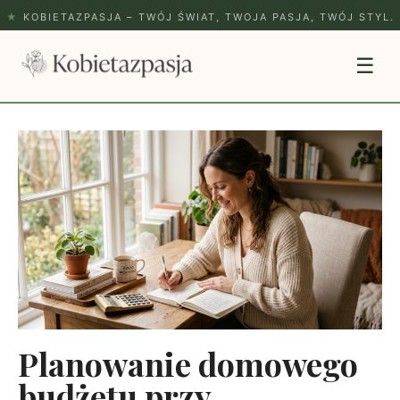
★
KOBIETAZPASJA – TWÓJ ŚWIAT, TWOJA PASJA, TWÓJ STYL.
☰
Planowanie domowego
budżetu przy