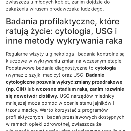
zwłaszcza u młodych kobiet, zanim dojdzie do
zakażenia wirusem brodawczaka ludzkiego.
Badania profilaktyczne, które
ratują życie: cytologia, USG i
inne metody wykrywania raka
Regularne wizyty u ginekologa i badania kontrolne są
kluczowe w wykrywaniu zmian na wczesnym etapie.
Podstawowe badania diagnostyczne to
cytologia
(wymaz z szyjki macicy) oraz USG.
Badanie
cytologiczne pozwala wykryć zmiany przedrakowe
(np. CIN) lub wczesne stadium raka, zanim rozwinie
się nowotwór złośliwy.
USG narządów miednicy
mniejszej może pomóc w ocenie stanu jajników i
trzonu macicy. Warto korzystać z programów
profilaktycznych i badań przesiewowych dostępnych
w ramach opieki zdrowotnej, zwłaszcza że
większość nowotworów ginekologicznych rozwija się