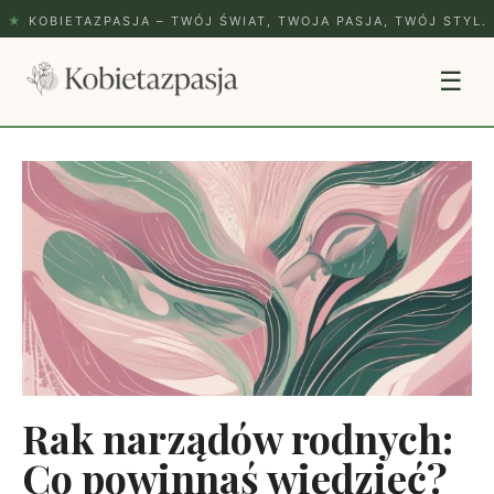
★
KOBIETAZPASJA – TWÓJ ŚWIAT, TWOJA PASJA, TWÓJ STYL.
☰
Rak narządów rodnych:
Co powinnaś wiedzieć?