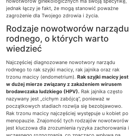
nowotworów ginekologicznych ma swoją specyfikę,
jednak łączy je fakt, że mogą stanowić poważne
zagrożenie dla Twojego zdrowia i życia.
Rodzaje nowotworów narządu
rodnego, o których warto
wiedzieć
Najczęściej diagnozowane nowotwory narządu
rodnego to rak szyjki macicy, rak jajnika oraz rak
trzonu macicy (endometrium).
Rak szyjki macicy jest
w dużej mierze związany z zakażeniem wirusem
brodawczaka ludzkiego (HPV).
Rak jajnika często
nazywany jest „cichym zabójcą”, ponieważ w
początkowych stadiach rozwija się bezobjawowo.
Rak trzonu macicy najczęściej występuje u kobiet po
menopauzie. Znajomość tych rodzajów nowotworów
jest kluczowa dla zrozumienia ryzyka zachorowania i
wczesnego rozpoznania, co znacząco wpływa na