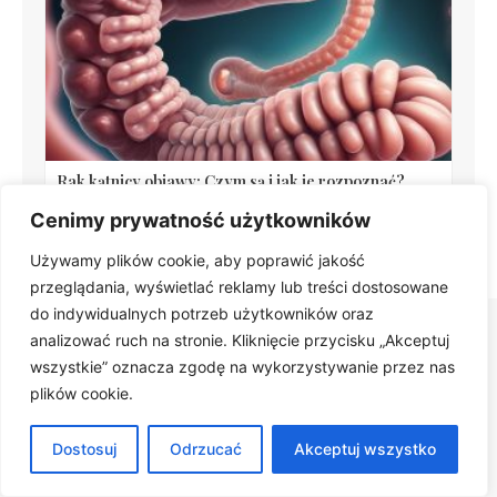
Rak kątnicy objawy: Czym są i jak je rozpoznać?
Cenimy prywatność użytkowników
Używamy plików cookie, aby poprawić jakość
przeglądania, wyświetlać reklamy lub treści dostosowane
do indywidualnych potrzeb użytkowników oraz
analizować ruch na stronie. Kliknięcie przycisku „Akceptuj
wszystkie” oznacza zgodę na wykorzystywanie przez nas
Polecane artykuły
plików cookie.
Odkryj więcej inspiracji i praktycznych porad.
Dostosuj
Odrzucać
Akceptuj wszystko
PRZEGLĄDAJ ARTYKUŁY