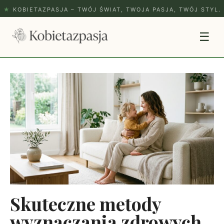
★
KOBIETAZPASJA – TWÓJ ŚWIAT, TWOJA PASJA, TWÓJ STYL.
☰
Skuteczne metody
wyznaczania zdrowych