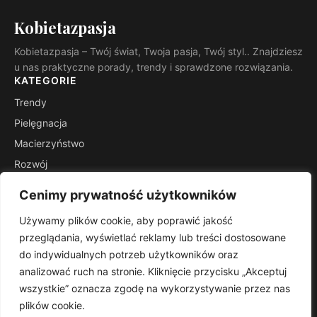
Kobietazpasja
Kobietazpasja – Twój świat, Twoja pasja, Twój styl.. Znajdziesz
u nas praktyczne porady, trendy i sprawdzone rozwiązania.
KATEGORIE
Trendy
Pielęgnacja
Macierzyństwo
Rozwój
Inspiracje
Cenimy prywatność użytkowników
Wsparcie
Używamy plików cookie, aby poprawić jakość
INFORMACJE
przeglądania, wyświetlać reklamy lub treści dostosowane
Kontakt
do indywidualnych potrzeb użytkowników oraz
Mapa witryny
analizować ruch na stronie. Kliknięcie przycisku „Akceptuj
Polityka prywatności
wszystkie” oznacza zgodę na wykorzystywanie przez nas
plików cookie.
RSS