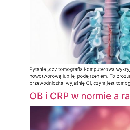
Pytanie „czy tomografia komputerowa wykryje
nowotworową lub jej podejrzeniem. To zrozumi
przewodniczka, wyjaśnię Ci, czym jest tomo
OB i CRP w normie a r