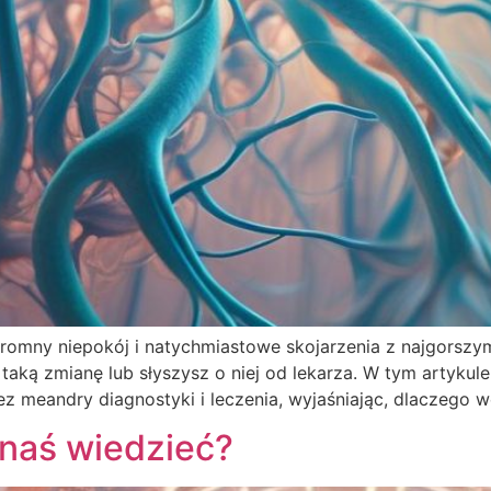
omny niepokój i natychmiastowe skojarzenia z najgorszym
aką zmianę lub słyszysz o niej od lekarza. W tym artykule, 
 meandry diagnostyki i leczenia, wyjaśniając, dlaczego w
naś wiedzieć?