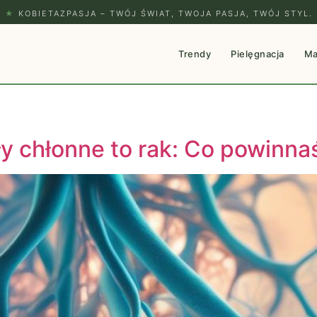
★
KOBIETAZPASJA – TWÓJ ŚWIAT, TWOJA PASJA, TWÓJ STYL.
Trendy
Pielęgnacja
Ma
 chłonne to rak: Co powinna