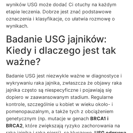
wyników USG może dodać Ci otuchy na każdym
etapie leczenia. Dobrze jest znać podstawowe
oznaczenia i klasyfikacje, co ułatwia rozmowę o
wynikach.
Badanie USG jajników:
Kiedy i dlaczego jest tak
ważne?
Badanie USG jest niezwykle ważne w diagnostyce i
wykrywaniu raka jajnika, zwłaszcza że objawy raka
jajnika często są niespecyficzne i pojawiają się
dopiero w zaawansowanym stadium. Regularne
kontrole, szczególnie u kobiet w wieku około- i
pomenopauzalnym, a także tych z obciążeniem
genetycznym (np. mutacje w genach
BRCA1 i
BRCA2
, które zwiększają ryzyko zachorowania na
raka jajnika i raka piersi), są kluczowe.
USG odgrywa