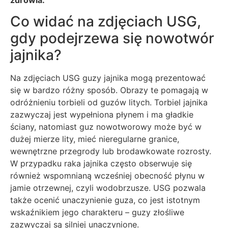
Co widać na zdjęciach USG,
gdy podejrzewa się nowotwór
jajnika?
Na zdjęciach USG guzy jajnika mogą prezentować
się w bardzo różny sposób. Obrazy te pomagają w
odróżnieniu torbieli od guzów litych. Torbiel jajnika
zazwyczaj jest wypełniona płynem i ma gładkie
ściany, natomiast guz nowotworowy może być w
dużej mierze lity, mieć nieregularne granice,
wewnętrzne przegrody lub brodawkowate rozrosty.
W przypadku raka jajnika często obserwuje się
również wspomnianą wcześniej obecność płynu w
jamie otrzewnej, czyli wodobrzusze. USG pozwala
także ocenić unaczynienie guza, co jest istotnym
wskaźnikiem jego charakteru – guzy złośliwe
zazwyczaj są silniej unaczynione.