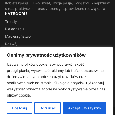
Kobietazpasja – Twój świat, Twoja pasja, Twój styl.. Znajdziesz
u nas praktyczne porady, trendy i sprawdzone rozwiązania.
KATEGORIE
Trendy
Pielęgnacja
Macierzyństwo
Rozwój
Inspiracje
Cenimy prywatność użytkowników
Wsparcie
Używamy plików cookie, aby poprawić jakość
INFORMACJE
przeglądania, wyświetlać reklamy lub treści dostosowane
Kontakt
do indywidualnych potrzeb użytkowników oraz
Mapa witryny
analizować ruch na stronie. Kliknięcie przycisku „Akceptuj
Polityka prywatności
wszystkie” oznacza zgodę na wykorzystywanie przez nas
plików cookie.
RSS
Dostosuj
Odrzucać
Akceptuj wszystko
© 2026 Kobietazpasja. Wszelkie prawa zastrzeżone.