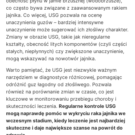
obecność płynu w jamie brzusznej (wodobrzusze),
co często bywa związane z zaawansowanym rakiem
jajnika. Co więcej, USG pozwala na ocenę
unaczynienia guzów – bardziej intensywne
unaczynienie może sugerować ich złośliwy charakter.
Zmiany w obrazie USG, takie jak nieregularne
kształty, obecność litych komponentów (czyli części
stałych, niepłynnych) czy zwiększone unaczynienie,
mogą wskazywać na nowotwór jajnika.
Warto pamiętać, że USG jest niezwykle ważnym
narzędziem w diagnostyce różnicowej, pomagając
odróżnić guz łagodny od złośliwego. Pozwala
również na porównanie zmian w czasie, co jest
kluczowe w monitorowaniu przebiegu choroby i
skuteczności leczenia.
Regularne kontrole USG
mogą naprawdę pomóc w wykryciu raka jajnika we
wczesnym stadium, kiedy leczenie jest najbardziej
skuteczne i daje największe szanse na powrót do
zdrowia.