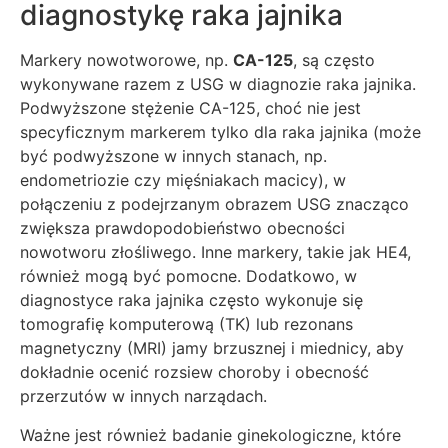
diagnostykę raka jajnika
Markery nowotworowe, np.
CA-125
, są często
wykonywane razem z USG w diagnozie raka jajnika.
Podwyższone stężenie CA-125, choć nie jest
specyficznym markerem tylko dla raka jajnika (może
być podwyższone w innych stanach, np.
endometriozie czy mięśniakach macicy), w
połączeniu z podejrzanym obrazem USG znacząco
zwiększa prawdopodobieństwo obecności
nowotworu złośliwego. Inne markery, takie jak HE4,
również mogą być pomocne. Dodatkowo, w
diagnostyce raka jajnika często wykonuje się
tomografię komputerową (TK) lub rezonans
magnetyczny (MRI) jamy brzusznej i miednicy, aby
dokładnie ocenić rozsiew choroby i obecność
przerzutów w innych narządach.
Ważne jest również badanie ginekologiczne, które