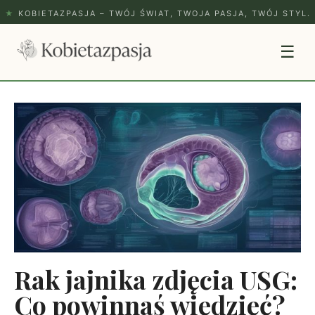
★
KOBIETAZPASJA – TWÓJ ŚWIAT, TWOJA PASJA, TWÓJ STYL.
☰
Rak jajnika zdjęcia USG:
Co powinnaś wiedzieć?